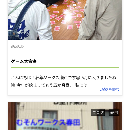
2025.05.16
ゲーム大会♠
こんにちは！夢尊ワークス瀬戸です😀 5月に入りましたね
🎏 今年が始まってもう五か月目。 私には
...続きを読む
ブログ
春田