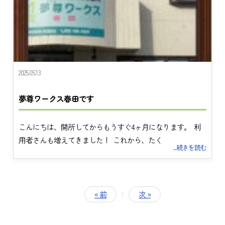
2025.05.13
夢尊ワークス春田です
トップ
こんにちは、開所してからもうすぐ4ヶ月になります。 利
夢尊ワークスとは
用者さんも増えてきました！ これから、たく
...続きを読む
事業所紹介
ご利用案内
お知らせ
« 前
|
次 »
ブログ
採用情報