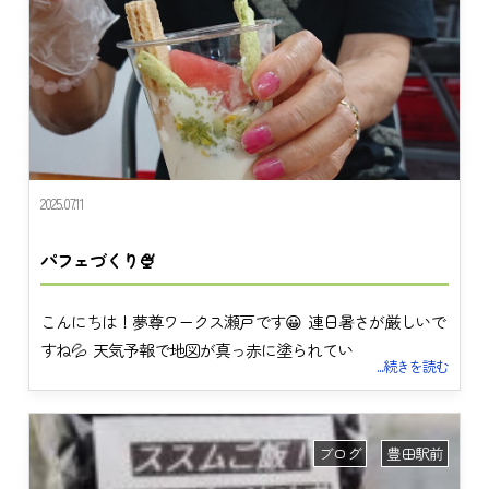
2025.07.11
パフェづくり🍨
こんにちは！夢尊ワークス瀬戸です😀 連日暑さが厳しいで
すね💦 天気予報で地図が真っ赤に塗られてい
...続きを読む
ブログ
豊田駅前