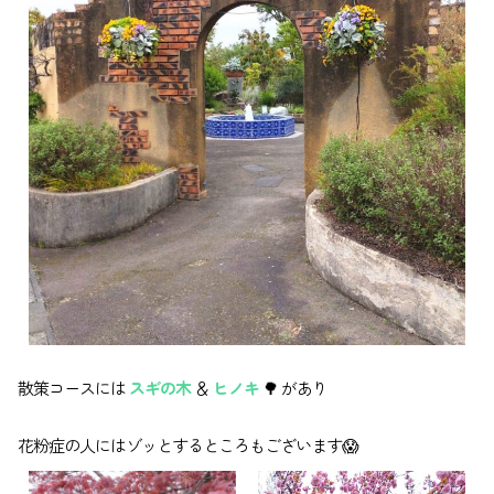
散策コースには
スギの木
＆
ヒノキ
🌳 があり
花粉症の人にはゾッとするところもございます😱