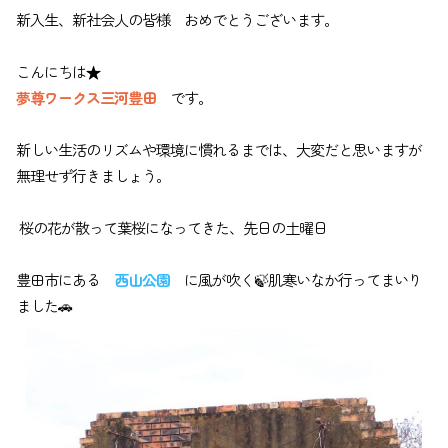
新入生、新社会人の皆様 おめでとうございます。
こんにちは★
夢尊ワークス三河豊田
です。
新しい生活のリズムや環境に慣れるまでは、大変だと思いますが
無理せず行きましょう。
桜の花が散って葉桜になってきた、先日の土曜日
豊田市にある
西山公園
に風が吹く🍃肌寒いなか行ってまいり
ました🚗