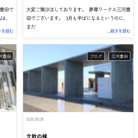
豊田で
大変ご無沙汰しております。 夢尊ワークス三河豊
私は、
田でございます。 3月も半ばになるというのに、
まだ
続きを読む
...続きを読む
河豊田
ブログ
三河豊田
2024.08.09
立秋の候