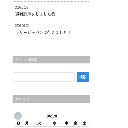
2026.07.06
避難訓練をしました😊
2026.06.02
ラリージャパンに行きました！
サイト内検索
カレンダー
<
2026/8
日
月
火
水
木
金
土