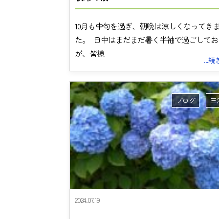
10月も中旬を過ぎ、朝晩は涼しくなってき
た。 日中はまだまだ暑く半袖で過ごしてお
が、皆様
...
ブログ
三
2024.07.19