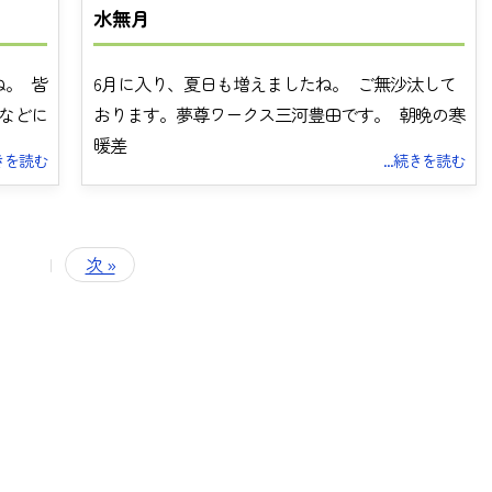
ブログ
水無月
採用情報
。 皆
6月に入り、夏日も増えましたね。 ご無沙汰して
会社案内
などに
おります。夢尊ワークス三河豊田です。 朝晩の寒
お問い合わせ
暖差
続きを読む
...続きを読む
|
次 »