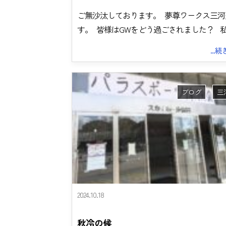
ご無沙汰しております。 夢尊ワークス三河
す。 皆様はGWをどう過ごされました？ 
...
ブログ
三
2024.10.18
秋冷の候