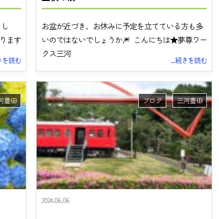
まし
お盆が近づき、お休みに予定を立てている方も多
ります
いのではないでしょうか🎆 こんにちは★夢尊ワー
クス三河
続きを読む
...続きを読む
河豊田
ブログ
三河豊田
トップ
夢尊ワークスとは
事業所紹介
ご利用案内
2024.06.06
お知らせ