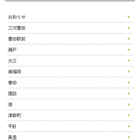
お知らせ
三河豊田
豊田駅前
瀬戸
大江
南福岡
春田
諏訪
港
津新町
平針
美里