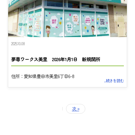
2025.10.08
夢尊ワークス美里 2026年1月1日 新規開所
住所：愛知県豊田市美里6丁目6-8
...続きを読む
トップ
|
次 »
夢尊ワークスとは
事業所紹介
ご利用案内