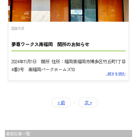
2024.11.01
夢尊ワークス南福岡 開所のお知らせ
2024年11月1日 開所 住所：福岡県福岡市博多区竹丘町1丁目
4番3号 南福岡パークホームズ10
...続きを読む
トップ
« 前
|
次 »
夢尊ワークスとは
事業所紹介
ご利用案内
最新記事一覧