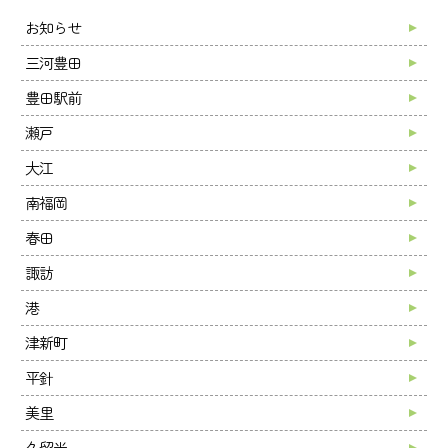
お知らせ
三河豊田
豊田駅前
瀬戸
大江
南福岡
春田
諏訪
港
津新町
平針
美里
久留米