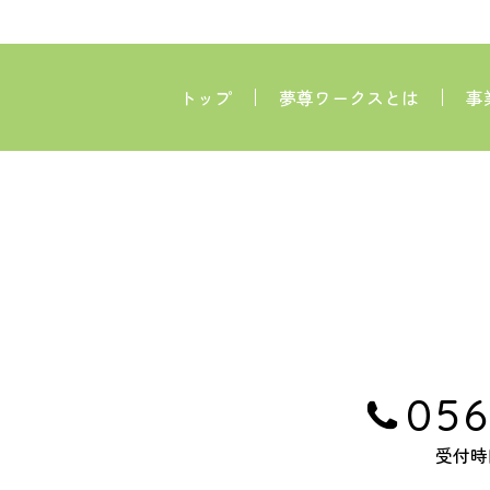
トップ
夢尊ワークスとは
事
056
受付時間 