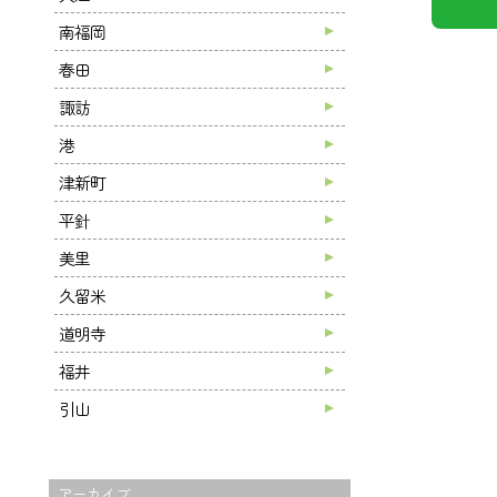
南福岡
春田
諏訪
港
津新町
平針
美里
久留米
道明寺
福井
引山
アーカイブ